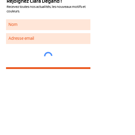
Rejoignez Clara Degand !
Recevez toutes nos actualités, les nouveaux motifs et
couleurs.
S'ABONNER
Services
NOUS CONTACTER
QUESTIONS FREQUENTES
LIVRAISON ET RETOUR
MENTIONS LEGALES
CONDITIONS GENERALES DE VENTE