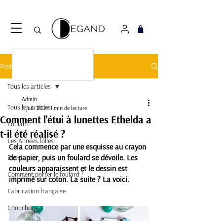
Découvrez notre nouveau foulard Django ! Cliquez
ici.
Post
Tous les articles
Admin
Tous les articles
6 juil. 2024
1 min de lecture
Comment l'étui à lunettes Ethelda a
Foulard
t-il été réalisé ?
Les Années folles
Cela commence par une esquisse au crayon 
de papier, puis un foulard se dévoile. Les 
Dessin
couleurs apparaissent et le dessin est 
Comment porter le foulard ?
imprimé sur coton. La suite ? La voici. 
Fabrication française
Chouchous