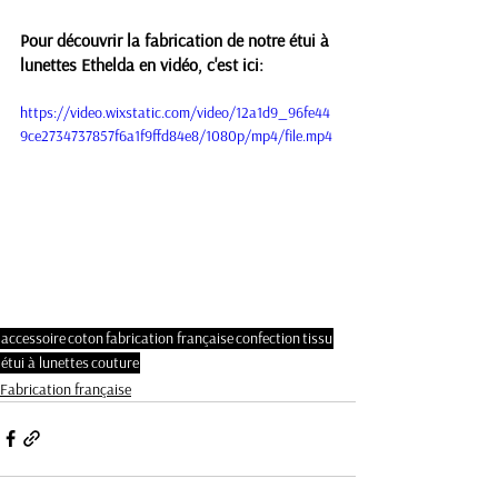
Pour découvrir la fabrication de notre étui à 
lunettes Ethelda en vidéo, c'est ici: 
https://video.wixstatic.com/video/12a1d9_96fe44
9ce2734737857f6a1f9ffd84e8/1080p/mp4/file.mp4
accessoire
coton
fabrication française
confection
tissu
étui à lunettes
couture
Fabrication française