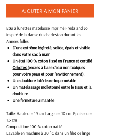
AJOUTER A MON PANIER
Etui à lunettes matelassé imprimé Freda and Jo
inspiré de la danse du charleston durant les
Années folles
D'une extrême légèreté, solide, épais et visible
dans votre sac à main
Un étui 100 % coton tissé en France et certifié
Oekotex
(encres à base d'eau non toxiques
pour votre peau et pour l'envitionnement).
Une doublure intérieure imperméable
Un matelassage molletonné entre le tissu et la
doublure
Une fermeture aimantée
Taille: Hauteur= 19 cm Largeur= 10 cm Epaisseur=
1,5 cm
Composition: 100 % coton natté
Lavable en machine à 30 °C dans un filet de linge