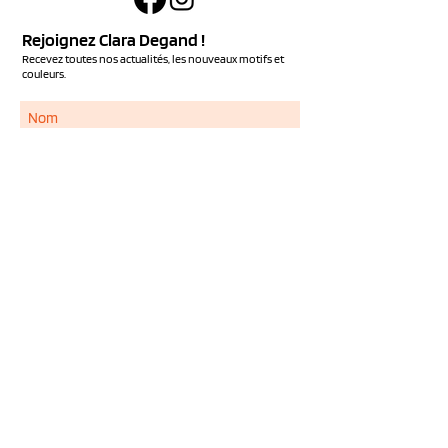
Rejoignez Clara Degand !
Recevez toutes nos actualités, les nouveaux motifs et
couleurs.
S'ABONNER
Services
NOUS CONTACTER
QUESTIONS FREQUENTES
LIVRAISON ET RETOUR