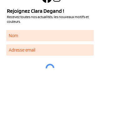
Rejoignez Clara Degand !
Recevez toutes nos actualités, les nouveaux motifs et
couleurs.
S'ABONNER
Services
NOUS CONTACTER
QUESTIONS FREQUENTES
LIVRAISON ET RETOUR