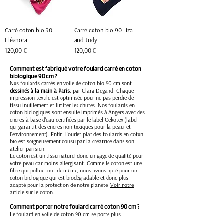
Carré coton bio 90
Carré coton bio 90 Liza
Eléanora
and Judy
Prix
Prix
120,00 €
120,00 €
Comment est fabriqué votre foulard carré en coton
biologique 90 cm ?
Nos foulards carrés en voile de coton bio 90 cm sont
dessinés à la main à Paris
, par Clara Degand. Chaque
impression textile est optimisée pour ne pas perdre de
tissu inutilement et limiter les chutes. Nos foulards en
coton biologiques sont ensuite imprimés à Angers avec des
encres à base d'eau certifiées par le label Oekotex (label
qui garantit des encres non toxiques pour la peau, et
l'environnement). Enfin, l'ourlet plat des foulards en coton
bio est soigneusement cousu par la créatrice dans son
atelier parisien.
Le coton est un tissu naturel donc un gage de qualité pour
votre peau car moins allergisant. Comme le coton est une
fibre qui pollue tout de même, nous avons opté pour un
coton biologique qui est biodégradable et donc plus
adapté pour la protection de notre planète.
Voir notre
article sur le coton
.
Comment porter notre foulard carré coton 90 cm ?
Le foulard en voile de coton 90 cm se porte plus