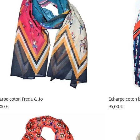
arpe coton Freda & Jo
Echarpe coton b
Aperçu rapide
Prix
,00 €
95,00 €