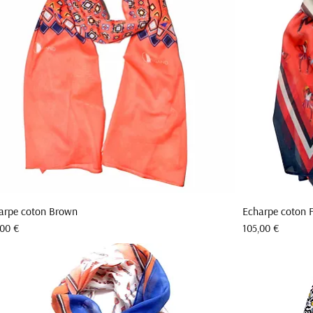
arpe coton Brown
Echarpe coton F
Aperçu rapide
Prix
,00 €
105,00 €