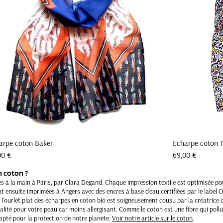
arpe coton Baker
Echarpe coton T
Aperçu rapide
Prix
00 €
69,00 €
 coton ?
s à la main à Paris, par Clara Degand. Chaque impression textile est optimisée pou
t ensuite imprimées à Angers avec des encres à base d'eau certifiées par le label O
, l'ourlet plat des écharpes en coton bio est soigneusement cousu par la créatrice d
ualité pour votre peau car moins allergisant. Comme le coton est une fibre qui po
apté pour la protection de notre planète.
Voir notre article sur le coton
.