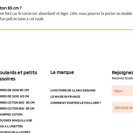
ton 65 cm ?
nt l'été car le coton est absorbant et léger. L'été, vous pourrez la porter en doubl
'un pull en laine à col roulé.
La marque
oulards et petits
Rejoignez
ssoires
Recevez toutes
RRES DE SOIE 90 CM
L'HISTOIRE DE CLARA DEGAND
RRES DE SOIE 65 CM
LE MADE IN FRANCE
RRES COTON BIO 90 CM
COMMENT PORTER LE FOULARD ?
RRES COTON BIO 65 CM
CHARPES COTON
ROUSSES MAQUILLAGE
UIS A LUNETTES
UIS ROUGE A LEVRES