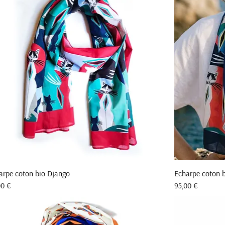
arpe coton bio Django
Echarpe coton 
Aperçu rapide
Prix
00 €
95,00 €