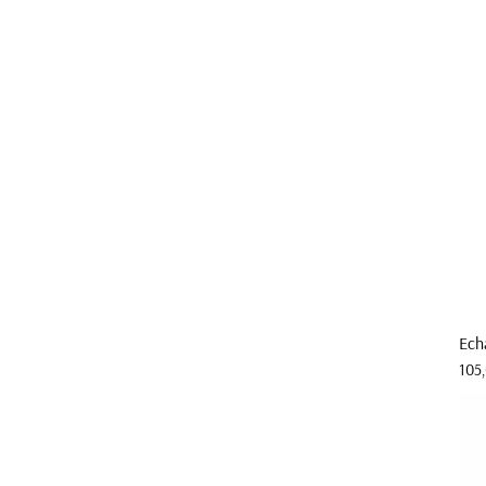
Ech
Prix
105