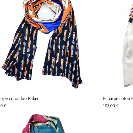
arpe coton bio Baker
Echarpe coton 
Aperçu rapide
Prix
00 €
105,00 €