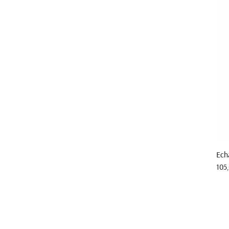
Ech
Prix
105