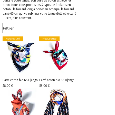
parfaire votre tenue. Son voile de coton est léger et
doux. Nous vous proposons 3 types de foulards en
coton : le foulard long à porter en écharpe, le foulard
carré 65 cm qui va sublimer votre tenue d'été et le carré
90 cm, plus couvrant.
Filtrer
Nouveauté
Nouveauté
Carré coton bio 65 Django
Carré coton bio 65 Django
Prix
Prix
58,00 €
58,00 €