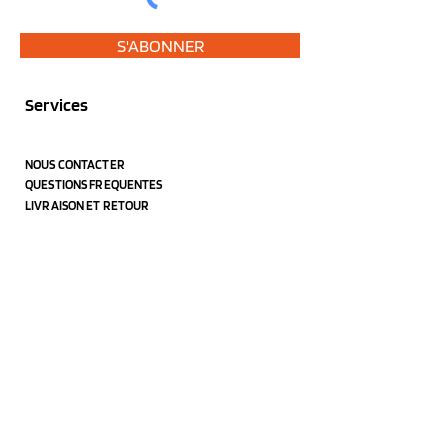
S'ABONNER
Services
NOUS CONTACTER
QUESTIONS FREQUENTES
LIVRAISON ET RETOUR
MENTIONS LEGALES
CONDITIONS GENERALES DE VENTE
CONFIDENTIALITE
PAIEMENT SECURISE
Les foulards et
petits
accessoires