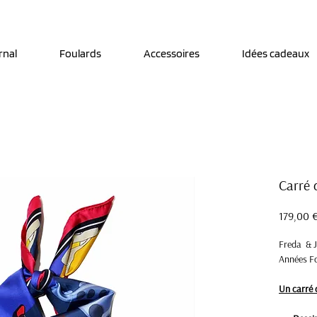
Découvrez notre nouveau foulard Django ! Cliquez
ici.
rnal
Foulards
Accessoires
Idées cadeaux
Carré 
179,00 
Freda & J
Années Fo
Un carré 