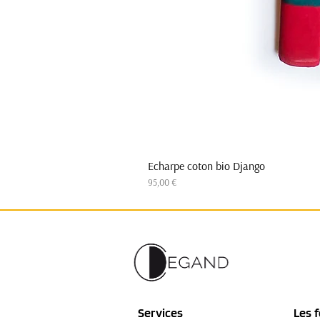
Echarpe coton bio Django
Prix
95,00 €
Services
Les f