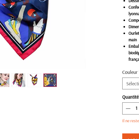
Dessin
Confec
lyonn
Compos
Dimen
Ourlet
main
Emball
biodé
frança
Couleur
Sélect
Quantité
Il ne rest