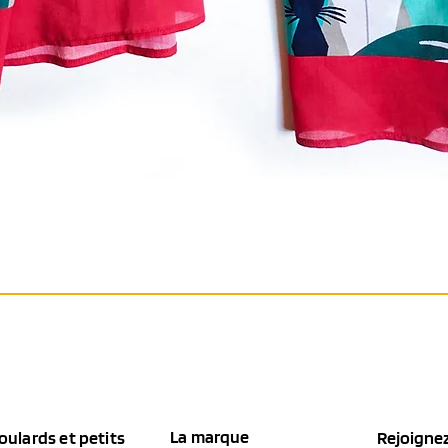
Aperçu rapide
La marque
oulards et petits
Rejoignez