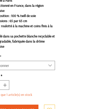
é à Paris
tionné en France, dans la région
aise
ition : 100 % twill de soie
sions : 65 par 65 cm
 roulotté à la machine et coins finis à la
é dans sa pochette blanche recyclable et
gradable, fabriquée dans la drôme
ise
*
ionner
*
e que 1 article(s) en stock