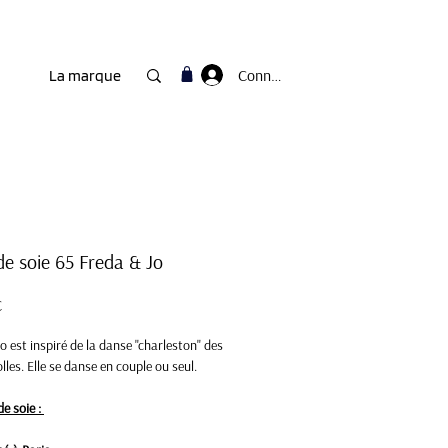
Connexion
La marque
de soie 65 Freda & Jo
Prix
€
o est inspiré de la danse "charleston" des
lles. Elle se danse en couple ou seul.
de soie :