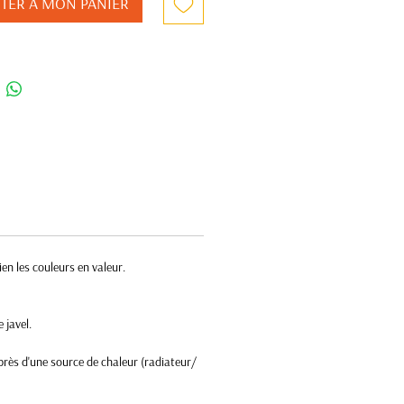
TER A MON PANIER
bien les couleurs en valeur.
e javel.
près d'une source de chaleur (radiateur/