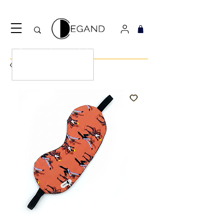
Découvrez notre nouveau foulard Django ! Cliquez
ici.