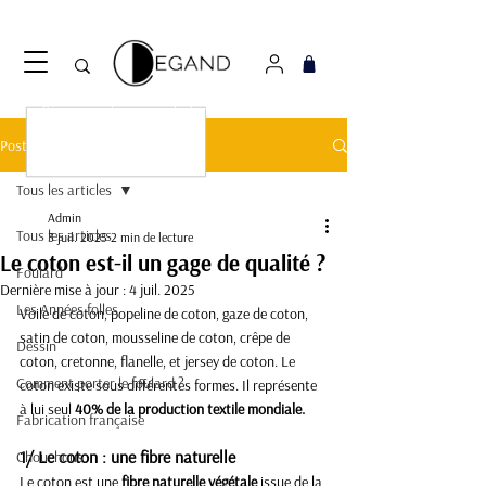
Découvrez notre nouveau foulard Django ! Cliquez
ici.
Post
Tous les articles
Admin
Tous les articles
3 juil. 2025
2 min de lecture
Le coton est-il un gage de qualité ?
Foulard
Dernière mise à jour :
4 juil. 2025
Les Années folles
Voile de coton, popeline de coton, gaze de coton, 
satin de coton, mousseline de coton, crêpe de 
Dessin
coton, cretonne, flanelle, et jersey de coton. Le 
Comment porter le foulard ?
coton existe sous différentes formes. Il représente 
à lui seul 
40% de la production textile mondiale. 
Fabrication française
1/ Le coton : une fibre naturelle
Chouchous
Le coton est une
 fibre naturelle végétale
 issue de la 