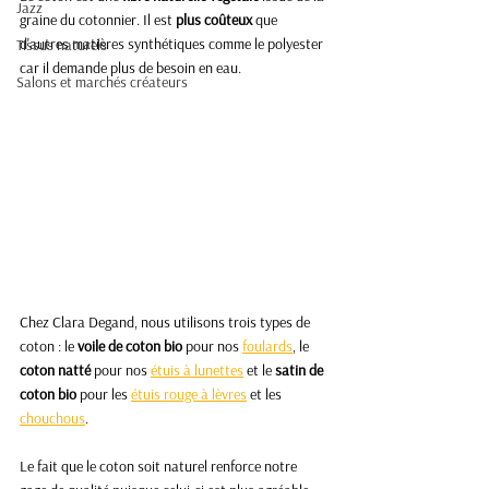
Jazz
graine du cotonnier. Il est 
plus coûteux
 que 
d'autres matières synthétiques comme le polyester 
Tissus naturels
car il demande plus de besoin en eau. 
Salons et marchés créateurs
Chez Clara Degand, nous utilisons trois types de 
coton : le 
voile de coton bio
 pour nos 
foulards
, le
coton natté
 pour nos 
étuis à lunettes
 et le 
satin de 
coton bio
 pour les 
étuis rouge à lèvres
 et les 
chouchous
. 
Le fait que le coton soit naturel renforce notre 