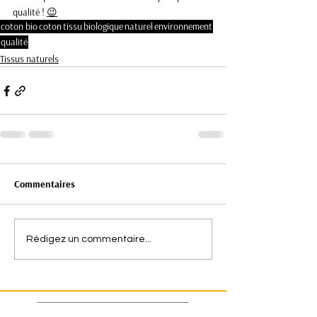
qualité ! 
😉
coton bio
coton
tissu
biologique
naturel
environnement
qualité
Tissus naturels
Commentaires
Rédigez un commentaire...