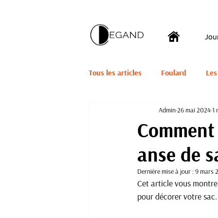
Jou
Tous les articles
Foulard
Les
Admin
26 mai 2024
1 
Chouchous
Jazz
Tissus
Comment e
anse de s
Dernière mise à jour :
9 mars 
Cet article vous montre 
pour décorer votre sac.