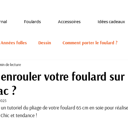
Découvrez notre nouveau foulard Django ! Cliquez
ici.
rnal
Foulards
Accessoires
Idées cadeaux
 Années folles
Dessin
Comment porter le foulard ?
min de lecture
 naturels
Salons et marchés créateurs
nrouler votre foulard sur
ac ?
2025
un tutoriel du pliage de votre foulard 65 cm en soie pour réalise
 Chic et tendance ! 