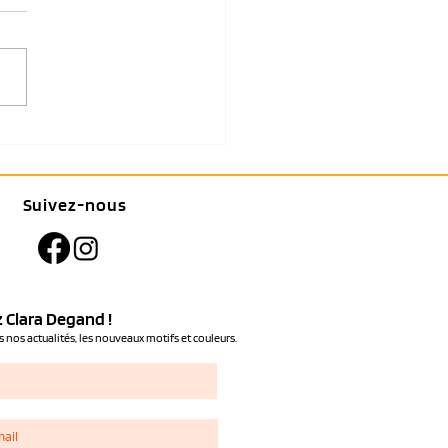
ières de porter un carré
n 65 cm sur une chemise
Suivez-nous
 Clara Degand !
 nos actualités, les nouveaux motifs et couleurs.