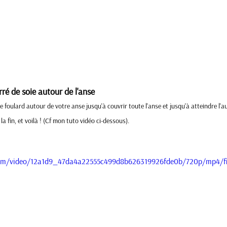
rré de soie autour de l'anse
 foulard autour de votre anse jusqu'à couvrir toute l'anse et jusqu'à atteindre l'au
a fin, et voilà ! (Cf mon tuto vidéo ci-dessous). 
c.com/video/12a1d9_47da4a22555c499d8b626319926fde0b/720p/mp4/f