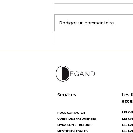
Rédigez un commentaire...
2 manières de porter votre
foulard Eléanora cet été :
autour de la taille ou autour de
votre chapeau ?
Services
Les f
acce
LES CA
NOUS CONTACTER
QUESTIONS FREQUENTES
LES CA
LIVRAISON ET RETOUR
LES CA
LES CA
MENTIONS LEGALES