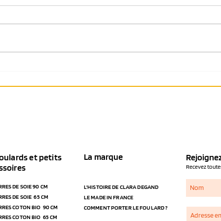
3 façons de porter votre
3 man
foulard 90 en "top" cet été 🌴
coto
La marque
oulards et petits
Rejoignez
ssoires
Recevez toutes
RRES DE SOIE 90 CM
L'HISTOIRE DE CLARA DEGAND
RRES DE SOIE 65 CM
LE MADE IN FRANCE
RRES COTON BIO 90 CM
COMMENT PORTER LE FOULARD ?
RRES COTON BIO 65 CM