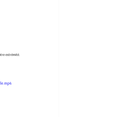
tre extrémité. 
ile.mp4