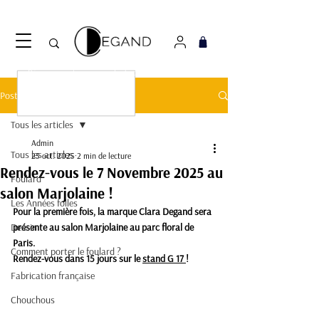
Découvrez notre nouveau foulard Django ! Cliquez
ici.
Post
Tous les articles
Admin
Tous les articles
25 oct. 2025
2 min de lecture
Rendez-vous le 7 Novembre 2025 au
Foulard
salon Marjolaine !
Les Années folles
Pour la première fois, la marque Clara Degand sera 
Dessin
présente au salon Marjolaine au parc floral de 
Paris. 
Comment porter le foulard ?
Rendez-vous dans 15 jours sur
 le
stand G 17
! 
Fabrication française
Chouchous