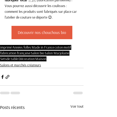
fabriqués "local" 
🇫🇷 (fabrication parisienne) ! 
Vous pourrez aussi découvrir les coulisses : 
comment les produits sont fabriqués sur place car 
l'atelier de couture se déporte 😉. 
Découvrir nos chouchous bio
imprimé
Années folles
Made in France
coton
motif
fabrication française
Salon bio
Salon Marjolaine
Setsde table
Décoration
Maison
Salons et marchés créateurs
Voir tout
Posts récents