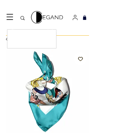
Découvrez notre nouveau foulard Django ! Cliquez
ici.