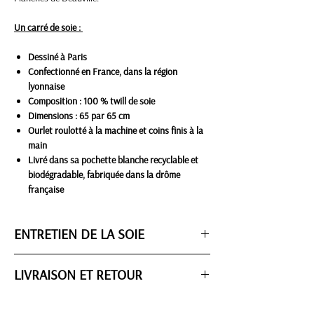
Un carré de soie :
Dessiné à Paris
Confectionné en France, dans la région
lyonnaise
Composition : 100 % twill de soie
Dimensions : 65 par 65 cm
Ourlet roulotté à la machine et coins finis à la
main
Livré dans sa pochette blanche recyclable et
biodégradable, fabriquée dans la drôme
française
ENTRETIEN DE LA SOIE
Notre carré de soie est réalisé en twill de soie. C'est
LIVRAISON ET RETOUR
un tissage qui présente des lignes diagonales.
Souple et brillant, il met bien les couleurs en
ETAPE 1 : PREPARATION DE LA COMMANDE
valeur.