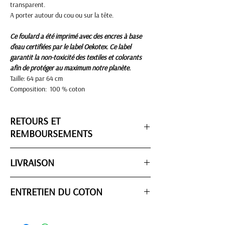
transparent.
A porter autour du cou ou sur la tête.
Ce foulard a été imprimé avec des encres à base
d'eau certifiées par le label Oekotex. Ce label
garantit la non-toxicité des textiles et colorants
afin de protéger au maximum notre planète.
Taille: 64 par 64 cm
Composition: 100 % coton
RETOURS ET
REMBOURSEMENTS
Un article ne vous convient pas?
Vous avez
14
LIVRAISON
jours
pour changer d'avis. On vous rembourse ou
vous échange l'article.
ETAPE 1 : PREPARATION DE LA COMMANDE
Vous pouvez le retourner en nous envoyant un
ENTRETIEN DU COTON
Après votre commande passée, vous recevez un
mail à contact.cdegand@gmail.com
mail de confirmation. Un second mail vous est
Pour le remboursement, l'article est retourné au
LAVAGE
envoyé pour vous informer de l'envoi et du
numéro
siège et nous vous remboursons dans les 15 jours
Vous pouvez laver votre foulard à la machine à
suivi
de votre commande.