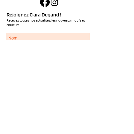
Rejoignez Clara Degand !
Recevez toutes nos actualités, les nouveaux motifs et
couleurs.
S'ABONNER
Services
NOUS CONTACTER
QUESTIONS FREQUENTES
LIVRAISON ET RETOUR