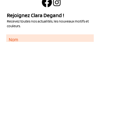
Rejoignez Clara Degand !
Recevez toutes nos actualités, les nouveaux motifs et
couleurs.
S'ABONNER
Services
NOUS CONTACTER
QUESTIONS FREQUENTES
LIVRAISON ET RETOUR