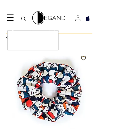
Découvrez notre nouveau foulard Django ! Cliquez
ici.