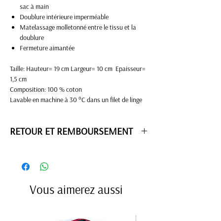
sac à main
Doublure intérieure imperméable
Matelassage molletonné entre le tissu et la
doublure
Fermeture aimantée
Taille: Hauteur= 19 cm Largeur= 10 cm Epaisseur=
1,5 cm
Composition: 100 % coton
Lavable en machine à 30 °C dans un filet de linge
RETOUR ET REMBOURSEMENT
Un article ne vous convient pas ?
Vous avez
14
jours
pour changer d'avis. On vous rembourse ou
vous échange l'article.
Vous pouvez le retourner en nous envoyant un
Vous aimerez aussi
mail à
contact.cdegand@gmail.com
Pour le remboursement, l'article est retourné au
siège et nous vous remboursons dans les 15 jours