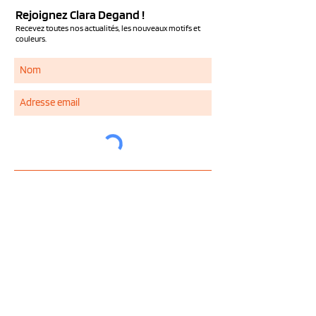
Rejoignez Clara Degand !
Recevez toutes nos actualités, les nouveaux motifs et
couleurs.
S'ABONNER
Services
NOUS CONTACTER
QUESTIONS FREQUENTES
LIVRAISON ET RETOUR
MENTIONS LEGALES