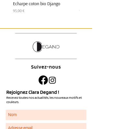
Echarpe coton bio Django
Echarpe coton bio Django
Prix
Prix
95,00 €
95,00 €
Suivez-nous
Rejoignez Clara Degand !
Recevez toutes nos actualités, les nouveaux motifs et
couleurs.