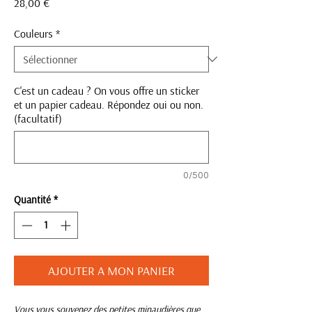
Prix
28,00 €
Couleurs
*
C'est un cadeau ? On vous offre un sticker
et un papier cadeau. Répondez oui ou non.
(facultatif)
0/500
Quantité
*
AJOUTER A MON PANIER
Vous vous souvenez des petites minaudières que