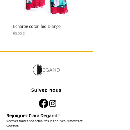
Echarpe coton bio Django
Echarpe coton bio Django
Prix
Prix
95,00 €
95,00 €
Suivez-nous
Rejoignez Clara Degand !
Recevez toutes nos actualités, les nouveaux motifs et
couleurs.