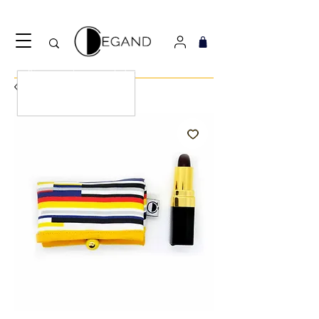
Découvrez notre nouveau foulard Django ! Cliquez
ici.