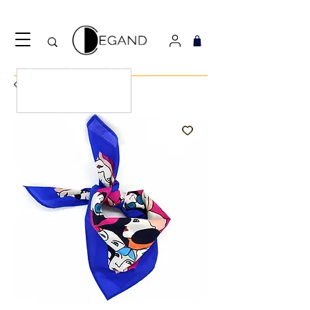
Découvrez notre nouveau foulard Django ! Cliquez
ici.