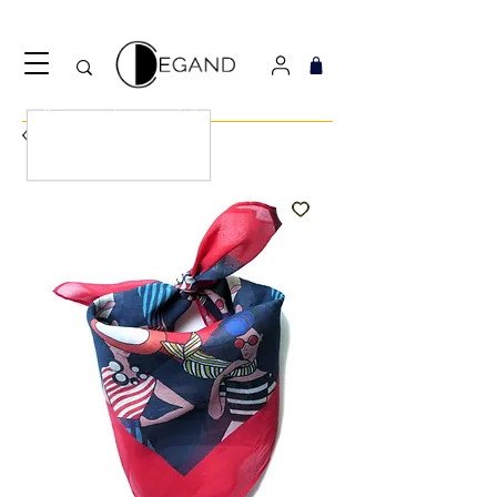
Découvrez notre nouveau foulard Django ! Cliquez
ici.