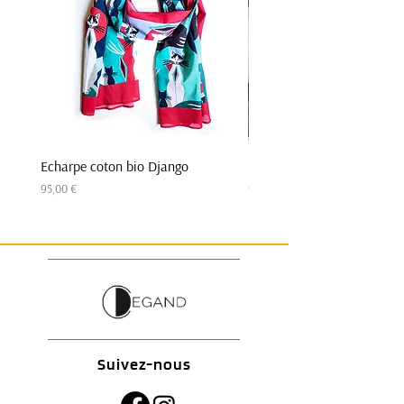
Echarpe coton bio Django
Echarpe coton bio Django
Prix
Prix
95,00 €
95,00 €
Suivez-nous