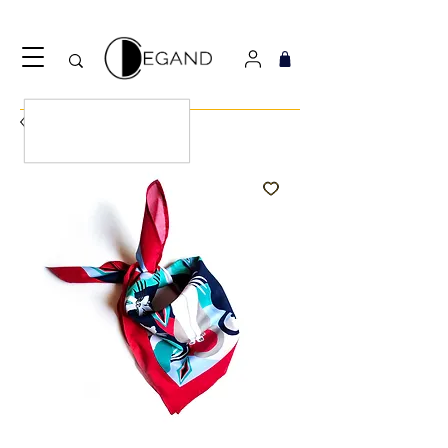
Découvrez notre nouveau foulard Django ! Cliquez
ici.