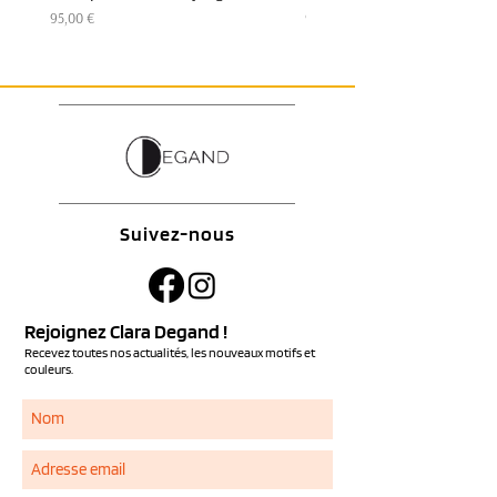
Prix
Prix
95,00 €
95,00 €
Suivez-nous
Rejoignez Clara Degand !
Recevez toutes nos actualités, les nouveaux motifs et
couleurs.