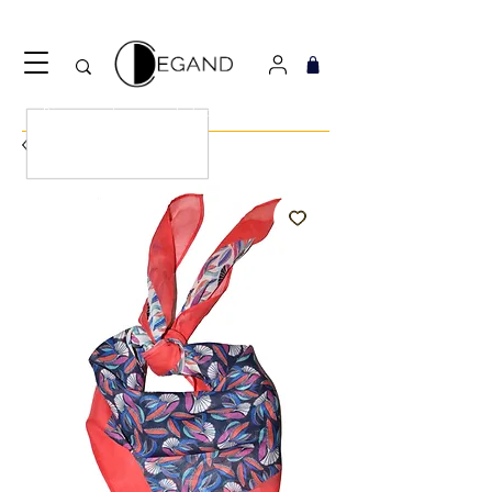
Découvrez notre nouveau foulard Django ! Cliquez
ici.