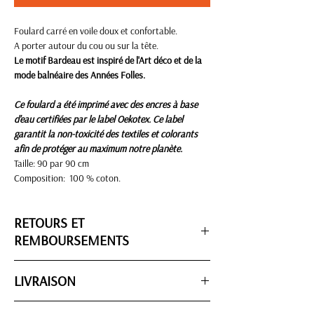
Foulard carré en voile doux et confortable.
A porter autour du cou ou sur la tête.
Le motif Bardeau est inspiré de l'Art déco et de la
mode balnéaire des Années Folles.
Ce foulard a été imprimé avec des encres à base
d'eau certifiées par le label Oekotex. Ce label
garantit la non-toxicité des textiles et colorants
afin de protéger au maximum notre planète.
Taille: 90 par 90 cm
Composition: 100 % coton.
RETOURS ET
REMBOURSEMENTS
Un article ne vous convient pas?
Vous avez
14
LIVRAISON
jours
pour changer d'avis. On vous rembourse ou
vous échange l'article.
ETAPE 1 : PREPARATION DE LA COMMANDE
Vous pouvez le retourner en nous envoyant un