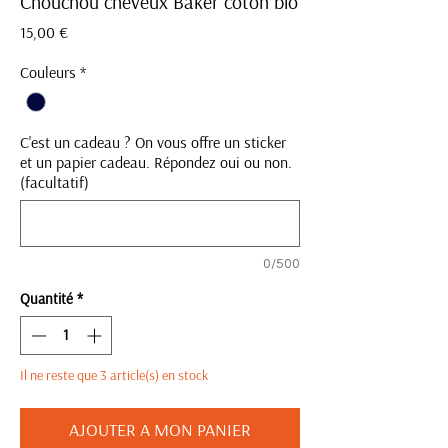
Chouchou cheveux Baker coton bio
Prix
15,00 €
Couleurs
*
C'est un cadeau ? On vous offre un sticker
et un papier cadeau. Répondez oui ou non.
(facultatif)
0/500
Quantité
*
Il ne reste que 3 article(s) en stock
AJOUTER A MON PANIER