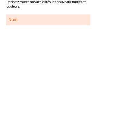
Recevez toutes nos actualités, les nouveaux motifs et
couleurs.
S'ABONNER
Services
NOUS CONTACTER
QUESTIONS FREQUENTES
LIVRAISON ET RETOUR
MENTIONS LEGALES
CONDITIONS GENERALES DE VENTE
CONFIDENTIALITE