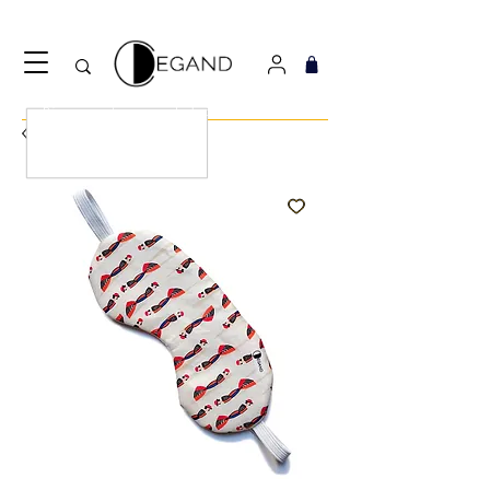
Découvrez notre nouveau foulard Django ! Cliquez
ici.