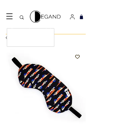
Découvrez notre nouveau foulard Django ! Cliquez
ici.