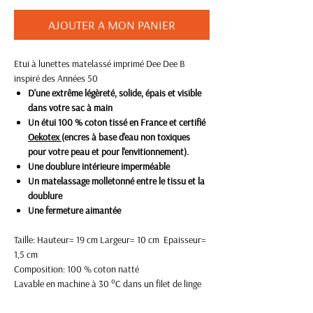
AJOUTER A MON PANIER
Etui à lunettes matelassé imprimé Dee Dee B
inspiré des Années 50
D'une extrême légèreté, solide, épais et visible
dans votre sac à main
Un étui 100 % coton tissé en France et certifié
Oekotex
(encres à base d'eau non toxiques
pour votre peau et pour l'envitionnement).
Une doublure intérieure imperméable
Un matelassage molletonné entre le tissu et la
doublure
Une fermeture aimantée
Taille: Hauteur= 19 cm Largeur= 10 cm Epaisseur=
1,5 cm
Composition: 100 % coton natté
Lavable en machine à 30 °C dans un filet de linge