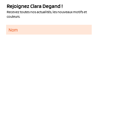
Rejoignez Clara Degand !
Recevez toutes nos actualités, les nouveaux motifs et
couleurs.
S'ABONNER
Services
NOUS CONTACTER
QUESTIONS FREQUENTES
LIVRAISON ET RETOUR
MENTIONS LEGALES