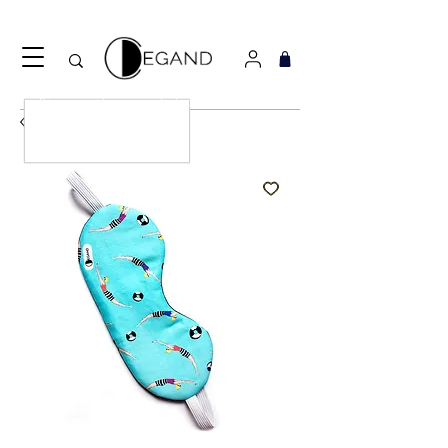
Découvrez notre nouveau foulard Django ! Cliquez
ici.