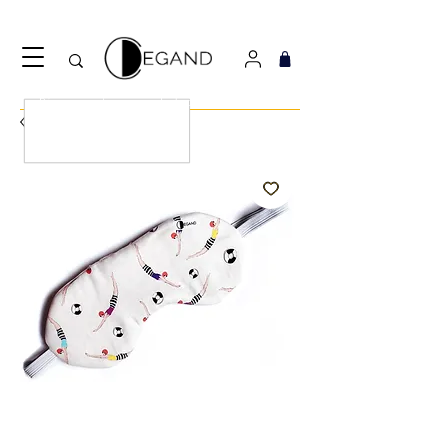
Découvrez notre nouveau foulard Django ! Cliquez
ici.