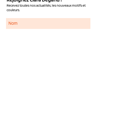
Recevez toutes nos actualités, les nouveaux motifs et
couleurs.
S'ABONNER
Services
NOUS CONTACTER
QUESTIONS FREQUENTES
LIVRAISON ET RETOUR
MENTIONS LEGALES
CONDITIONS GENERALES DE VENTE